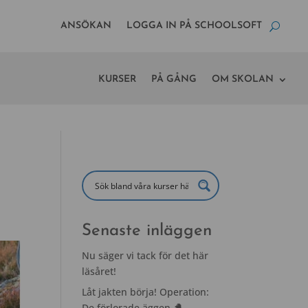
ANSÖKAN
LOGGA IN PÅ SCHOOLSOFT
KURSER
PÅ GÅNG
OM SKOLAN
Senaste inläggen
Nu säger vi tack för det här
läsåret!
Låt jakten börja! Operation:
De förlorade äggen 🐣