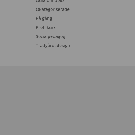
Odla din plats
Okategoriserade
På gång
Profilkurs
Socialpedagog
Trädgårdsdesign