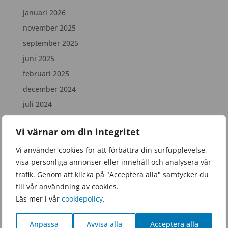
januari 2026
november 2025
september 2025
juni 2025
februari 2025
december 2024
juli 2024
april 2024
Vi värnar om din integritet
februari 2024
december 2023
Vi använder cookies för att förbättra din surfupplevelse,
visa personliga annonser eller innehåll och analysera vår
november 2023
trafik. Genom att klicka på "Acceptera alla" samtycker du
augusti 2023
till vår användning av cookies.
juli 2023
Läs mer i vår
cookiepolicy
.
juni 2023
Anpassa
Avvisa alla
Acceptera alla
maj 2023