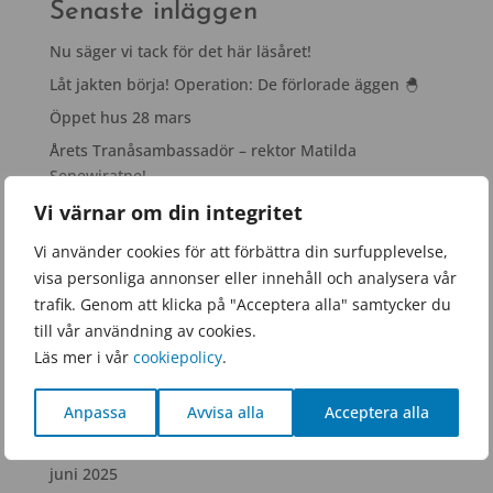
Senaste inläggen
Nu säger vi tack för det här läsåret!
Låt jakten börja! Operation: De förlorade äggen 🐣
Öppet hus 28 mars
Årets Tranåsambassadör – rektor Matilda
Senewiratne!
Snacka ock fika!
Vi värnar om din integritet
Vi använder cookies för att förbättra din surfupplevelse,
Arkiv
visa personliga annonser eller innehåll och analysera vår
trafik. Genom att klicka på "Acceptera alla" samtycker du
juni 2026
till vår användning av cookies.
mars 2026
Läs mer i vår
cookiepolicy
.
januari 2026
november 2025
Anpassa
Avvisa alla
Acceptera alla
september 2025
juni 2025