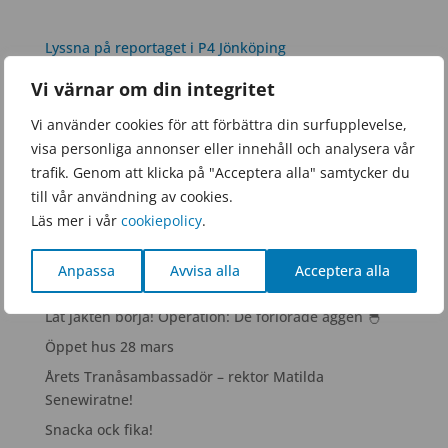
Lyssna på reportaget i P4 Jönköping
Titta på reportaget i SVT här
Vi värnar om din integritet
Vi använder cookies för att förbättra din surfupplevelse,
visa personliga annonser eller innehåll och analysera vår
trafik. Genom att klicka på "Acceptera alla" samtycker du
till vår användning av cookies.
Läs mer i vår
cookiepolicy
.
Senaste inläggen
Anpassa
Avvisa alla
Acceptera alla
Nu säger vi tack för det här läsåret!
Låt jakten börja! Operation: De förlorade äggen 🐣
Öppet hus 28 mars
Årets Tranåsambassadör – rektor Matilda
Senewiratne!
Snacka ock fika!