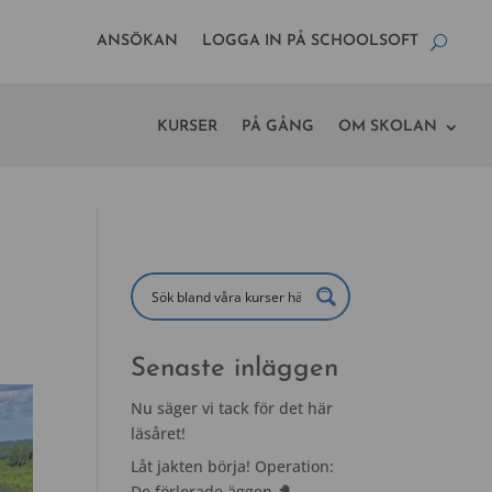
ANSÖKAN
LOGGA IN PÅ SCHOOLSOFT
KURSER
PÅ GÅNG
OM SKOLAN
Senaste inläggen
Nu säger vi tack för det här
läsåret!
Låt jakten börja! Operation:
De förlorade äggen 🐣