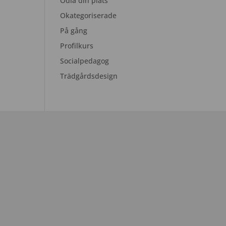
Odla din plats
Okategoriserade
På gång
Profilkurs
Socialpedagog
Trädgårdsdesign