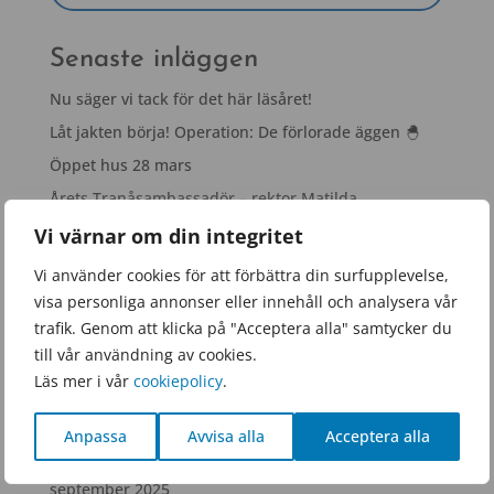
Senaste inläggen
Nu säger vi tack för det här läsåret!
Låt jakten börja! Operation: De förlorade äggen 🐣
Öppet hus 28 mars
Årets Tranåsambassadör – rektor Matilda
Senewiratne!
Vi värnar om din integritet
Snacka ock fika!
Vi använder cookies för att förbättra din surfupplevelse,
visa personliga annonser eller innehåll och analysera vår
Arkiv
trafik. Genom att klicka på "Acceptera alla" samtycker du
till vår användning av cookies.
juni 2026
Läs mer i vår
cookiepolicy
.
mars 2026
januari 2026
Anpassa
Avvisa alla
Acceptera alla
november 2025
september 2025