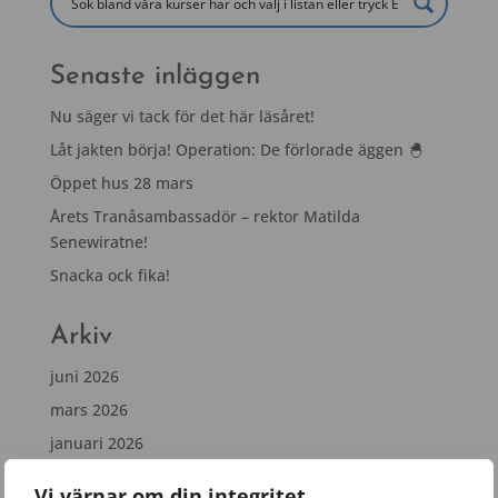
Senaste inläggen
Nu säger vi tack för det här läsåret!
Låt jakten börja! Operation: De förlorade äggen 🐣
Öppet hus 28 mars
Årets Tranåsambassadör – rektor Matilda
Senewiratne!
Snacka ock fika!
Arkiv
juni 2026
mars 2026
januari 2026
november 2025
Vi värnar om din integritet