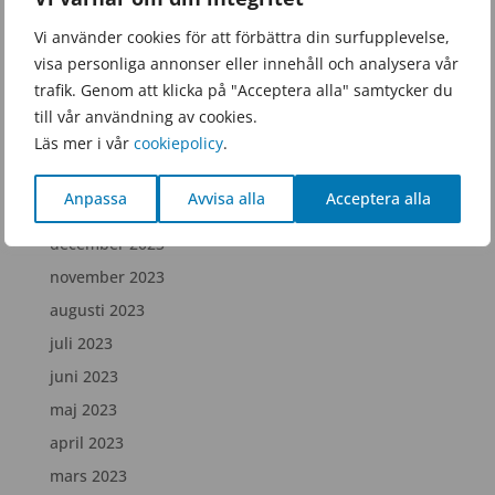
september 2025
Vi använder cookies för att förbättra din surfupplevelse,
juni 2025
visa personliga annonser eller innehåll och analysera vår
februari 2025
trafik. Genom att klicka på "Acceptera alla" samtycker du
december 2024
till vår användning av cookies.
Läs mer i vår
cookiepolicy
.
juli 2024
april 2024
Anpassa
Avvisa alla
Acceptera alla
februari 2024
december 2023
november 2023
augusti 2023
juli 2023
juni 2023
maj 2023
april 2023
mars 2023