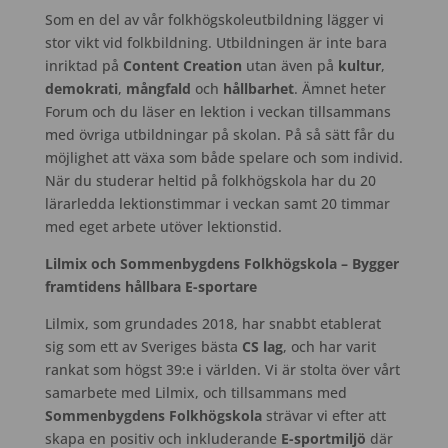
Som en del av vår folkhögskoleutbildning lägger vi
stor vikt vid folkbildning. Utbildningen är inte bara
inriktad på
Content Creation
utan även på
kultur
,
demokrati
,
mångfald
och
hållbarhet
. Ämnet heter
Forum och du läser en lektion i veckan tillsammans
med övriga utbildningar på skolan. På så sätt får du
möjlighet att växa som både spelare och som individ.
När du studerar heltid på folkhögskola har du 20
lärarledda lektionstimmar i veckan samt 20 timmar
med eget arbete utöver lektionstid.
Lilmix och Sommenbygdens Folkhögskola – Bygger
framtidens hållbara E-sportare
Lilmix, som grundades 2018, har snabbt etablerat
sig som ett av Sveriges bästa
CS lag
, och har varit
rankat som högst 39:e i världen. Vi är stolta över vårt
samarbete med Lilmix, och tillsammans med
Sommenbygdens Folkhögskola
strävar vi efter att
skapa en positiv och inkluderande
E-sportmiljö
där