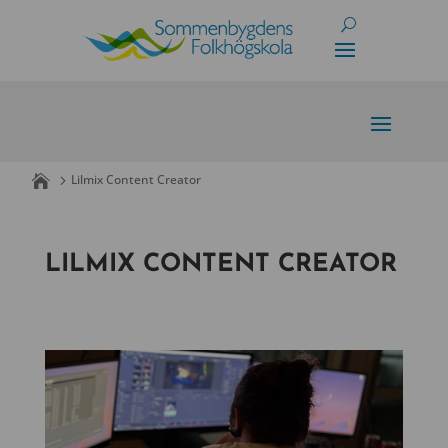
Skip
to
content
Lilmix Content Creator
LILMIX CONTENT CREATOR