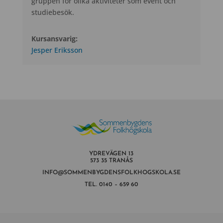
gruppen för olika aktiviteter som event och
studiebesök.
Kursansvarig:
Jesper Eriksson
YDREVÄGEN 13
573 35 TRANÅS
INFO@SOMMENBYGDENSFOLKHOGSKOLA.SE
TEL.
0140 – 659 60