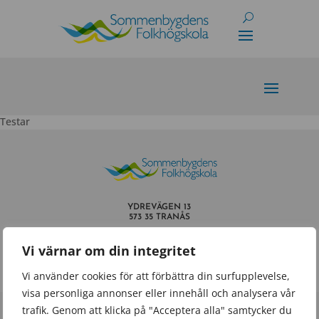
Skip
to
content
Testar
YDREVÄGEN 13
573 35 TRANÅS
INFO@SOMMENBYGDENSFOLKHOGSKOLA.SE
Vi värnar om din integritet
TEL.
0140 – 659 60
Vi använder cookies för att förbättra din surfupplevelse,
visa personliga annonser eller innehåll och analysera vår
trafik. Genom att klicka på "Acceptera alla" samtycker du
Powered by
Wisest