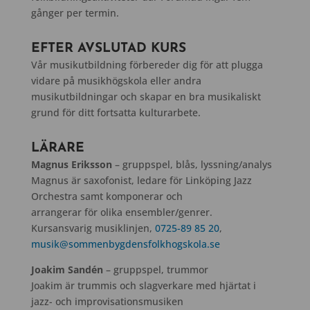
gånger per termin.
EFTER AVSLUTAD KURS
Vår musikutbildning förbereder dig för att plugga
vidare på musikhögskola eller andra
musikutbildningar och skapar en bra musikaliskt
grund för ditt fortsatta kulturarbete.
LÄRARE
Magnus Eriksson
– gruppspel, blås, lyssning/analys
Magnus är saxofonist, ledare för Linköping Jazz
Orchestra samt komponerar och
arrangerar för olika ensembler/genrer.
Kursansvarig musiklinjen,
0725-89 85 20
,
musik@sommenbygdensfolkhogskola.se
Joakim Sandén
– gruppspel, trummor
Joakim är trummis och slagverkare med hjärtat i
jazz- och improvisationsmusiken