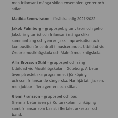
men frilansar i många skilda ensembler, genrer och
stilar.
Matilda Senewiratne
– föräldraledig 2021/2022
Jakob Palmborg
– gruppspel, gitarr, teori och gehör
Jakob är gitarrist och frilansar i många olika
sammanhang och genrer. Jazz, improvisation och
komposition är centralt i musicerandet. Utbildad vid
Örebro musikhögskola och Malmö musikhögskola.
Allis Brorsson Stihl
– gruppspel och sång
Utbildad vid Musikhögskolan i Göteborg. Arbetar
även på estetiska programmet i Jönköping
och som frilansande sångerska. Har hjärtat i jazzen,
men jobbar i flera genrers och stilar.
Glenn Fransson
– gruppspel och bas
Glenn arbetar även på Kulturskolan i Linköping
samt frilansar som basist i flertalet orkestrar och
band.