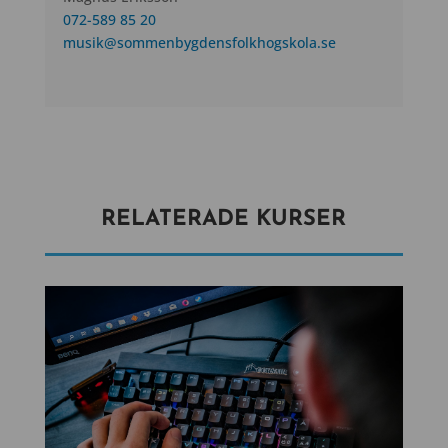
072-589 85 20
musik@sommenbygdensfolkhogskola.se
RELATERADE KURSER