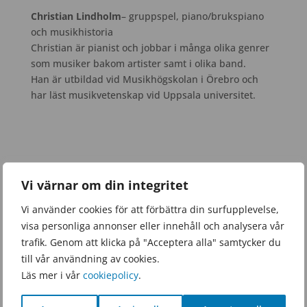
Christian Lindholm
– gruppspel, piano/brukspiano
och musikhistoria
Christian är pianist och jobbar i många olika genrer
som musiker bakom artister samt i olika band.
Han är utbildad vid Musikhögskolan i Örebro och
har läst musikvetenskap vid Uppsala universitet.
Vi värnar om din integritet
Vi använder cookies för att förbättra din surfupplevelse,
visa personliga annonser eller innehåll och analysera vår
trafik. Genom att klicka på "Acceptera alla" samtycker du
till vår användning av cookies.
Läs mer i vår
cookiepolicy
.