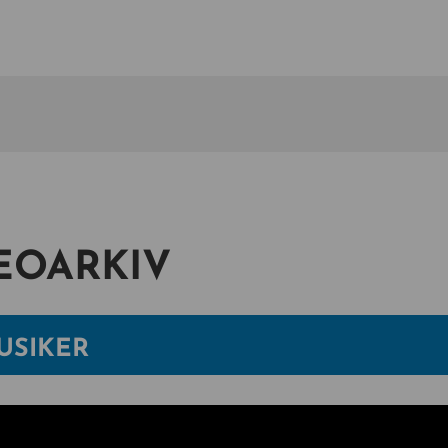
DEOARKIV
USIKER