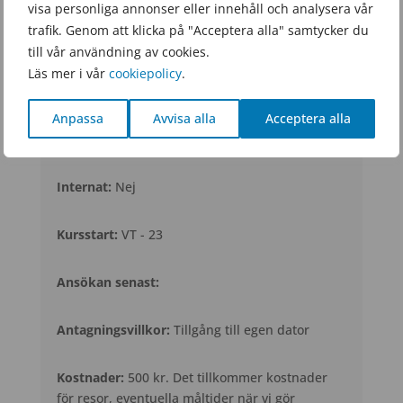
visa personliga annonser eller innehåll och analysera vår
trafik. Genom att klicka på "Acceptera alla" samtycker du
Studietakt:
25% deltidsstudier
till vår användning av cookies.
Läs mer i vår
cookiepolicy
.
Längd:
15 veckor
Anpassa
Avvisa alla
Acceptera alla
Studienivå(CSN):
Internat:
Nej
Kursstart:
VT - 23
Ansökan senast:
Antagningsvillkor:
Tillgång till egen dator
Kostnader:
500 kr. Det tillkommer kostnader
för resor, eventuella måltider när vi gör