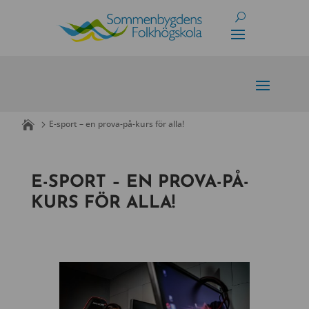
Skip
to
content
E-sport – en prova-på-kurs för alla!
E-SPORT – EN PROVA-PÅ-
KURS FÖR ALLA!