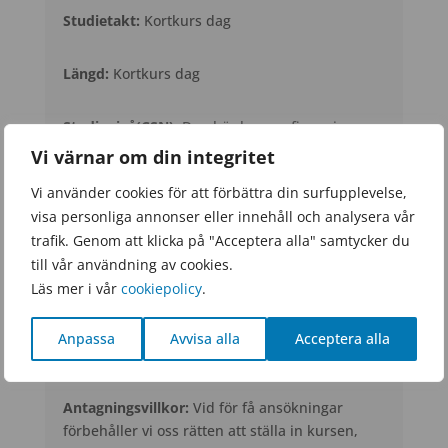
Studietakt:
Kortkurs dag
Längd:
Kortkurs dag
Studienivå(CSN):
Den här kursen finansieras
inte av stadsbidrag och är därmed inte CSN-
Vi värnar om din integritet
berättigad.
Vi använder cookies för att förbättra din surfupplevelse,
visa personliga annonser eller innehåll och analysera vår
Internat:
Nej
trafik. Genom att klicka på "Acceptera alla" samtycker du
till vår användning av cookies.
Kursstart:
Endagskurs, måndag den 22 juni kl
Läs mer i vår
cookiepolicy
.
13.00 - 17.00
Anpassa
Avvisa alla
Acceptera alla
Ansökan senast:
14 juni 2026
Antagningsvillkor:
Vid för få ansökningar
förbehåller vi oss rätten att ställa in kursen,