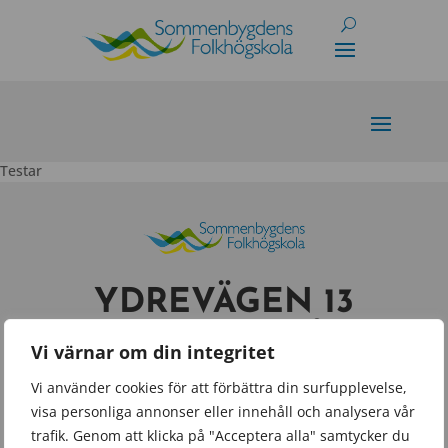
Skip
to
content
Testar
YDREVÄGEN 13
573 35 TRANÅS
Vi värnar om din integritet
INFO@SOMMENBY
Vi använder cookies för att förbättra din surfupplevelse,
visa personliga annonser eller innehåll och analysera vår
GDENSFOLKHOGSK
trafik. Genom att klicka på "Acceptera alla" samtycker du