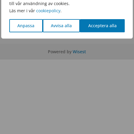
till vår användning av cookies.
OLA.SE
Läs mer i vår
cookiepolicy
.
TEL.
0140 – 659 60
Anpassa
Avvisa alla
Acceptera alla
Powered by
Wisest