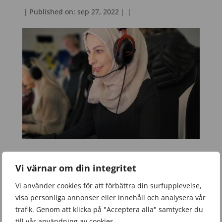
|
Published on: sep 27, 2022
|
|
Under tisdagen fick E-sport och andra året på
Vi värnar om din integritet
Socialpedagoglinjen byta skoldag med varandra.
Förmiddagen styrde E-sport upp med avstamp i ett
Vi använder cookies för att förbättra din surfupplevelse,
frukostmöte där deltagarna fick lyssna på ett
visa personliga annonser eller innehåll och analysera vår
föredrag kring E-sport och varför vi jobbar med just
trafik. Genom att klicka på "Acceptera alla" samtycker du
hållbart E-sportande på lektionerna. Sedan fick de
till vår användning av cookies.