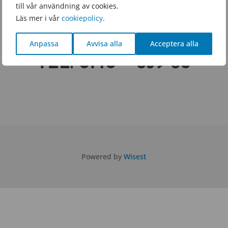
till vår användning av cookies.
GDENSFOLKHOGSK
Läs mer i vår
cookiepolicy
.
OLA.SE
Anpassa
Avvisa alla
Acceptera alla
TEL.
0140 – 659 60
Powered by
Wisest