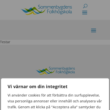
Skip
to
content
Testar
YDREVÄGEN 13
Vi värnar om din integritet
573 35 TRANÅS
Vi använder cookies för att förbättra din surfupplevelse,
visa personliga annonser eller innehåll och analysera vår
INFO@SOMMENBY
trafik. Genom att klicka på "Acceptera alla" samtycker du