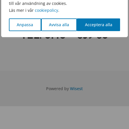
till vår användning av cookies.
GDENSFOLKHOGSK
Läs mer i vår
cookiepolicy
.
OLA.SE
Anpassa
Avvisa alla
Acceptera alla
TEL.
0140 – 659 60
Powered by
Wisest