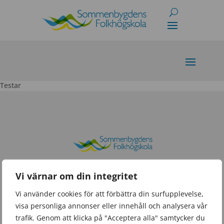
Skip
to
content
Testar
YDREVÄGEN 13
Vi värnar om din integritet
573 35 TRANÅS
Vi använder cookies för att förbättra din surfupplevelse,
visa personliga annonser eller innehåll och analysera vår
INFO@SOMMENBY
trafik. Genom att klicka på "Acceptera alla" samtycker du