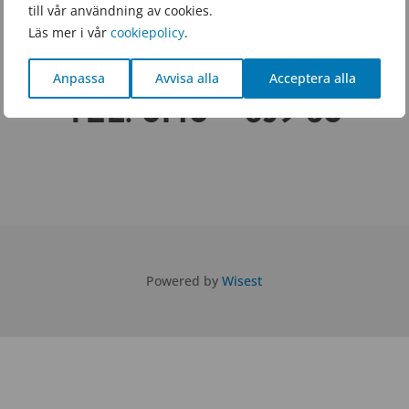
till vår användning av cookies.
GDENSFOLKHOGSK
Läs mer i vår
cookiepolicy
.
OLA.SE
Anpassa
Avvisa alla
Acceptera alla
TEL.
0140 – 659 60
Powered by
Wisest