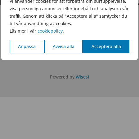
MMENBYGDENSFOLKHOG
Vi använder cookies för att förbättra din surfupplevelse,
visa personliga annonser eller innehåll och analysera vår
TEL.
0140 – 659 60
trafik. Genom att klicka på "Acceptera alla" samtycker du
till vår användning av cookies.
Läs mer i vår
cookiepolicy
.
Anpassa
Avvisa alla
Acceptera alla
Powered by
Wisest