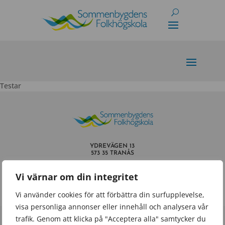
Skip
to
content
Testar
YDREVÄGEN 13
573 35 TRANÅS
INFO@SOMMENBYGDENSFOLKHOGSKOLA.SE
Vi värnar om din integritet
TEL.
0140 – 659 60
Vi använder cookies för att förbättra din surfupplevelse,
visa personliga annonser eller innehåll och analysera vår
trafik. Genom att klicka på "Acceptera alla" samtycker du
Powered by
Wisest