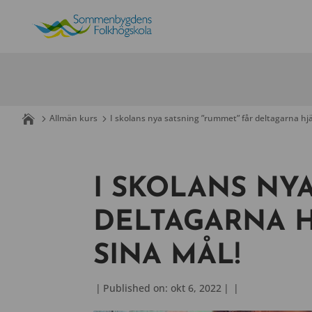
Skip
to
content
Allmän kurs
I skolans nya satsning ”rummet” får deltagarna hjä
I SKOLANS NY
DELTAGARNA H
SINA MÅL!
|
Published on: okt 6, 2022
|
|