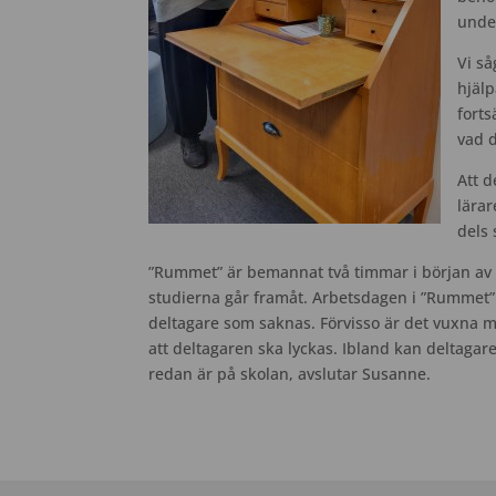
unde
Vi så
hjäl
forts
vad d
Att d
lärar
dels 
”Rummet” är bemannat två timmar i början av var
studierna går framåt. Arbetsdagen i ”Rummet” 
deltagare som saknas. Förvisso är det vuxna mä
att deltagaren ska lyckas. Ibland kan deltagar
redan är på skolan, avslutar Susanne.