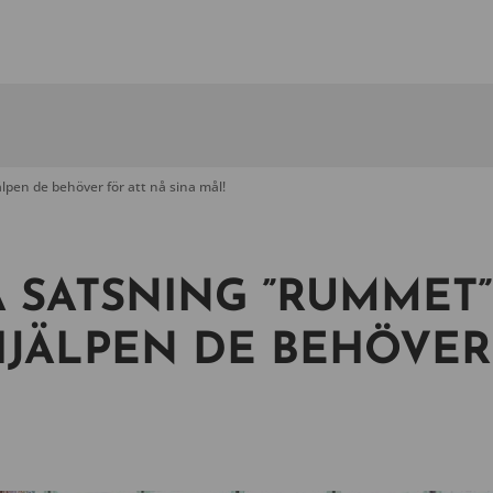
lpen de behöver för att nå sina mål!
A SATSNING ”RUMMET”
JÄLPEN DE BEHÖVER