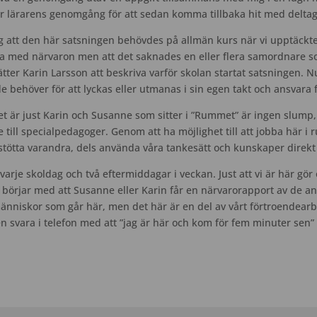
r lärarens genomgång för att sedan komma tillbaka hit med deltag
g att den här satsningen behövdes på allmän kurs när vi upptäckte
pa med närvaron men att det saknades en eller flera samordnare so
ätter Karin Larsson att beskriva varför skolan startat satsningen. 
e behöver för att lyckas eller utmanas i sin egen takt och ansvara f
et är just Karin och Susanne som sitter i ”Rummet” är ingen slump
e till specialpedagoger. Genom att ha möjlighet till att jobba här 
stötta varandra, dels använda våra tankesätt och kunskaper direkt 
je skoldag och två eftermiddagar i veckan. Just att vi är här gör o
börjar med att Susanne eller Karin får en närvarorapport av de a
nniskor som går här, men det här är en del av vårt förtroendearbete
en svara i telefon med att ”jag är här och kom för fem minuter sen”