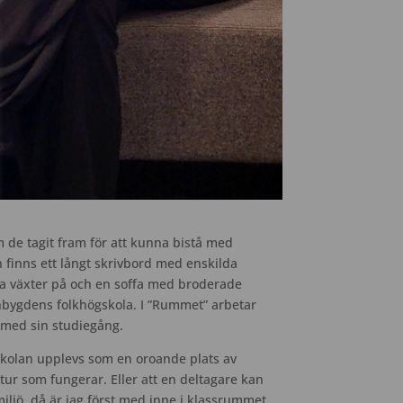
m de tagit fram för att kunna bistå med
n finns ett långt skrivbord med enskilda
era växter på och en soffa med broderade
bygdens folkhögskola. I ”Rummet” arbetar
 med sin studiegång.
skolan upplevs som en oroande plats av
tur som fungerar. Eller att en deltagare kan
ljö, då är jag först med inne i klassrummet