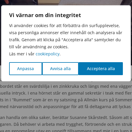
Vi värnar om din integritet
Vi använder cookies för att förbättra din surfupplevelse,
visa personliga annonser eller innehåll och analysera vår
trafik. Genom att klicka på "Acceptera alla" samtycker du
till vår användning av cookies.
Läs mer i vår
cookiepolicy
.
Anpassa
Avvisa alla
Acceptera alla
er Karin Larsson och Susanne Skårstedt och tittar på stödscheman so
 bordet står en svärdslilja i en zinkkruka och längs med ena vägge
uella intryck. I ena hörnet står en gammal sekretär i teak med fl
ts in i ”Rummet” som är en ny satsning på Allmän kurs på Sommen
med närvarostöd och anpassningar för att få deltagarna att lyckas
kan handla om olika saker, berättar Susanne Skårstedt. Såsom att 
garen. Då behöver vi arbeta med trygghet, förtroende och en struk
va en genomgång utav en uppgift tillsammans med mig i en lugn mi