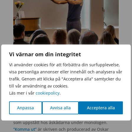
Vi värnar om din integritet
Vi använder cookies för att förbättra din surfupplevelse,
Som en försmak på
Tranås regnbågsvecka
(vecka 42)
visa personliga annonser eller innehåll och analysera vår
har Petter Snive, musikalartist och skådespelare från
trafik. Genom att klicka på "Acceptera alla" samtycker du
orten under två dagar framfört sin föreställning
till vår användning av cookies.
”Komma ut” i vår aula. En enmansmonolog med en
Läs mer i vår
cookiepolicy
.
gripande historia om utanförskap och reaktionerna
från omvärlden när en kille kommer ut som
Anpassa
Avvisa alla
Acceptera alla
homosexuell. Efter föreställningen blev det anonym
frågestund på temat där Petter svarade på de frågor
som uppstått hos åskådarna under monologen.
”Komma ut”
är skriven och producerad av Oskar