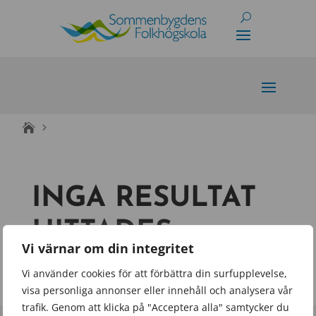
Skip
to
content
INGA RESULTAT
HITTADES
Vi värnar om din integritet
Sidan du begärde kunde inte hittas. Försök förfina
Vi använder cookies för att förbättra din surfupplevelse,
din sökning eller använd navigeringen ovan för att
visa personliga annonser eller innehåll och analysera vår
lokalisera inlägget.
trafik. Genom att klicka på "Acceptera alla" samtycker du