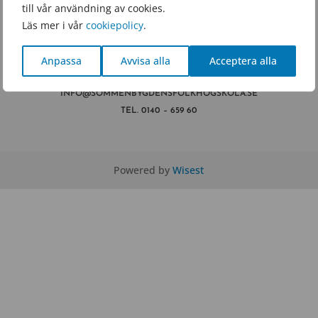
till vår användning av cookies.
Läs mer i vår
cookiepolicy
.
Anpassa
Avvisa alla
Acceptera alla
YDREVÄGEN 13
573 35 TRANÅS
INFO@SOMMENBYGDENSFOLKHOGSKOLA.SE
TEL.
0140 – 659 60
Powered by
Wisest